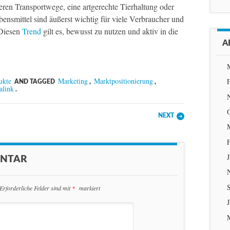
zeren Transportwege, eine artgerechte Tierhaltung oder
bensmittel sind äußerst wichtig für viele Verbraucher und
 Diesen
Trend
gilt es, bewusst zu nutzen und aktiv in die
A
ukte
Marketing
Marktpositionierung
AND TAGGED
,
,
alink
.
NEXT
ENTAR
Erforderliche Felder sind mit
*
markiert
J