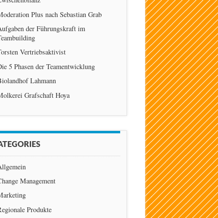
Moderation Plus nach Sebastian Grab
Aufgaben der Führungskraft im
Teambuilding
orsten Vertriebsaktivist
Die 5 Phasen der Teamentwicklung
Biolandhof Lahmann
Molkerei Grafschaft Hoya
ATEGORIES
Allgemein
Change Management
Marketing
Regionale Produkte