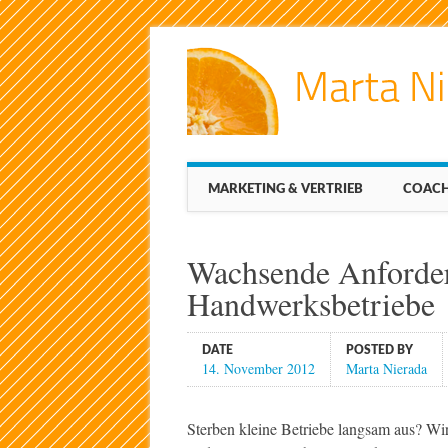
Main menu
Skip
MARKETING & VERTRIEB
COACH
to
content
Wachsende Anforder
Handwerksbetriebe
DATE
POSTED BY
14. November 2012
Marta Nierada
Sterben kleine Betriebe langsam aus? Wir