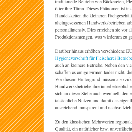
traditionelle Betriebe wie Bäckereien, F
öfter ihre Türen.
Dieses Phänomen ist ins
Handelsketten die kleineren Fachgeschäf
alteingesessenen Handwerksbetrieben ar
personalintensiv. Dies erreichen sie vor 
Produktionsmengen, was wiederum zu geri
Darüber hinaus erhöhen verschiedene EU
Hygienevorschrift für Fleischerei-Betrieb
auch an kleinere Betriebe. Neben den viel
schaffen es einige Firmen leider nicht, 
Vor diesem Hintergrund müssen also zukü
Handwerksbetriebe ihre innerbetriebliche
sich an dieser Stelle auch eventuell, den
tatsächliche Nutzen und damit das eigen
ausreichend transparent und nachvollzie
Zu den klassischen Mehrwerten regionale
Qualität, ein natürlicher bzw. unverfäls