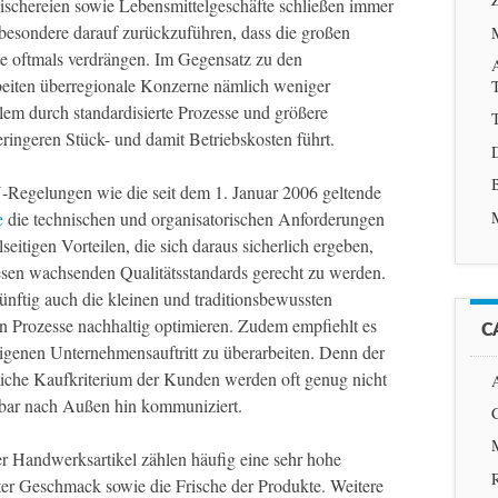
leischereien sowie Lebensmittelgeschäfte schließen immer
besondere darauf zurückzuführen, dass die großen
te oftmals verdrängen. Im Gegensatz zu den
beiten überregionale Konzerne nämlich weniger
allem durch standardisierte Prozesse und größere
T
ngeren Stück- und damit Betriebskosten führt.
-Regelungen wie die seit dem 1. Januar 2006 geltende
e
die technischen und organisatorischen Anforderungen
seitigen Vorteilen, die sich daraus sicherlich ergeben,
diesen wachsenden Qualitätsstandards gerecht zu werden.
nftig auch die kleinen und traditionsbewussten
n Prozesse nachhaltig optimieren. Zudem empfiehlt es
C
 eigenen Unternehmensauftritt zu überarbeiten. Denn der
tliche Kaufkriterium der Kunden werden oft genug nicht
hbar nach Außen hin kommuniziert.
r Handwerksartikel zählen häufig eine sehr hohe
chter Geschmack sowie die Frische der Produkte. Weitere