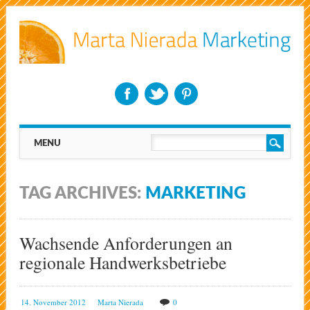
Main menu
Skip
MENU
to
content
TAG ARCHIVES:
MARKETING
Wachsende Anforderungen an
regionale Handwerksbetriebe
14. November 2012
Marta Nierada
0