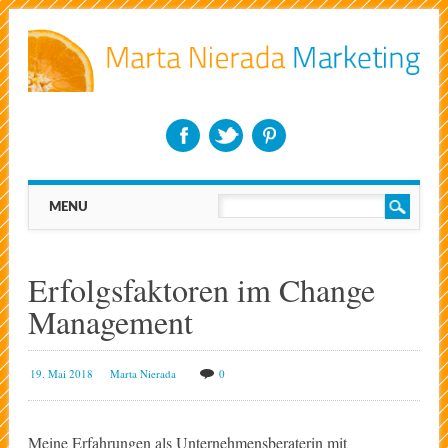
Main menu
Skip
MENU
to
content
Erfolgsfaktoren im Change
Management
19. Mai 2018
Marta Nierada
0
Meine Erfahrungen als Unternehmensberaterin mit