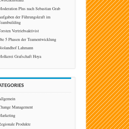
Moderation Plus nach Sebastian Grab
Aufgaben der Führungskraft im
Teambuilding
orsten Vertriebsaktivist
Die 5 Phasen der Teamentwicklung
Biolandhof Lahmann
Molkerei Grafschaft Hoya
ATEGORIES
Allgemein
Change Management
Marketing
Regionale Produkte