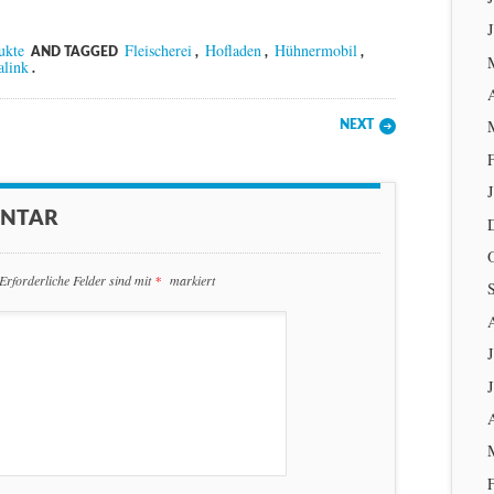
ukte
Fleischerei
Hofladen
Hühnermobil
AND TAGGED
,
,
,
alink
.
NEXT
ENTAR
Erforderliche Felder sind mit
*
markiert
J