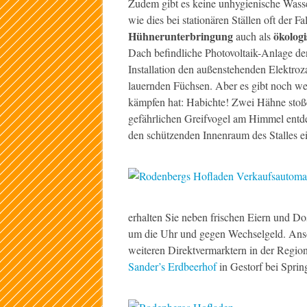
Zudem gibt es keine unhygienische Wass
wie dies bei stationären Ställen oft der Fal
Hühnerunterbringung
ökologi
auch als
Dach befindliche Photovoltaik-Anlage den
Installation den außenstehenden Elektroza
lauernden Füchsen. Aber es gibt noch wei
kämpfen hat: Habichte! Zwei Hähne stoße
gefährlichen Greifvogel am Himmel entde
den schützenden Innenraum des Stalles ei
erhalten Sie neben frischen Eiern und D
um die Uhr und gegen Wechselgeld. Anso
weiteren Direktvermarktern in der Regi
Sander’s Erdbeerhof
in Gestorf bei Sprin