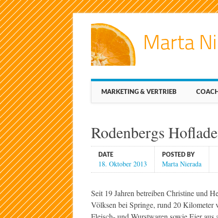
Main menu
Skip
MARKETING & VERTRIEB
COACH
to
content
Rodenbergs Hoflad
DATE
POSTED BY
18. Oktober 2013
Marta Nierada
Seit 19 Jahren betreiben Christine und 
Völksen bei Springe, rund 20 Kilometer v
Fleisch- und Wurstwaren sowie Eier aus 