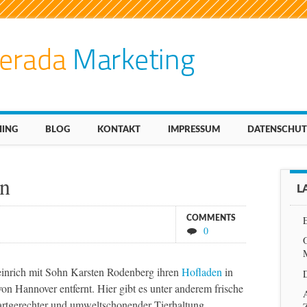
ING
BLOG
KONTAKT
IMPRESSUM
DATENSCHUT
en
L
COMMENTS
0
Heinrich mit Sohn Karsten Rodenberg ihren
Hofladen
in
on Hannover entfernt. Hier gibt es unter anderem frische
A
artgerechter und umweltschonender Tierhaltung.