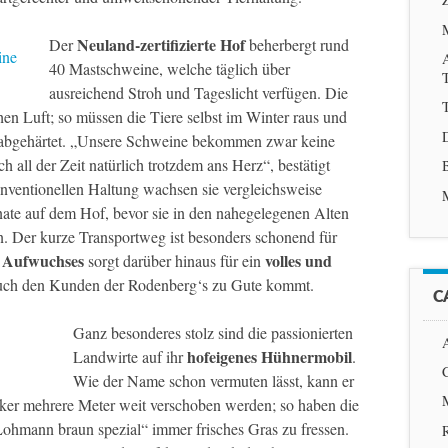
Neuland-zertifizierte Hof
Der
beherbergt rund
40 Mastschweine, welche täglich über
ausreichend Stroh und Tageslicht verfügen. Die
T
hen Luft; so müssen die Tiere selbst im Winter raus und
nd abgehärtet. „Unsere Schweine bekommen zwar keine
all der Zeit natürlich trotzdem ans Herz“, bestätigt
nventionellen Haltung wachsen sie vergleichsweise
ate auf dem Hof, bevor sie in den nahegelegenen Alten
. Der kurze Transportweg ist besonders schonend für
s Aufwuchses
volles und
sorgt darüber hinaus für ein
 auch den Kunden der Rodenberg‘s zu Gute kommt.
C
Ganz besonderes stolz sind die passionierten
hofeigenes Hühnermobil
Landwirte auf ihr
.
Wie der Name schon vermuten lässt, kann er
ker mehrere Meter weit verschoben werden; so haben die
ohmann braun spezial“ immer frisches Gras zu fressen.