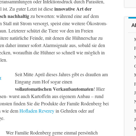
eransammlungen oder Infektionsdruck durch Parasiten,
innovative Art der
l ist. Zu guter Letzt ist diese
sch nachhaltig
zu bewerten: während eine auf dem
 Stall mit Strom versorgt, speist eine weitere Ökostrom-
A
un. Letzterer schützt die Tiere vor den im Freien
tere natürliche Feinde, mit denen die Hühnerschar zu
n daher immer sofort Alarmsignale aus, sobald sie den
cken, woraufhin die Hühner so schnell wie möglich in
len.
Seit Mitte April dieses Jahres gibt es draußen am
Eingang zum Hof sogar einen
vollautomatischen Verkaufsautomaten
! Hier
osen- wurst auch Kartoffeln aus eigenem Anbau – rund
nsten finden Sie die Produkte der Famile Rodenberg bei
on wie dem
Hofladen Reverey
in Gehrden oder auf
ge.
J
Wer Familie Rodenberg gerne einmal persönlich