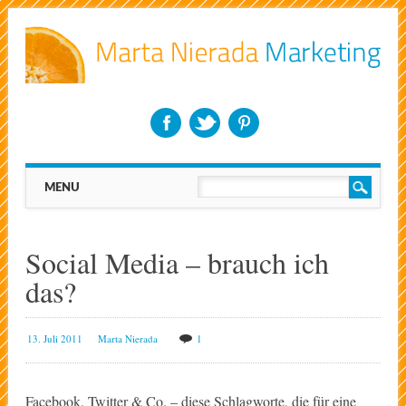
Main menu
Skip
MENU
to
content
Social Media – brauch ich
das?
13. Juli 2011
Marta Nierada
1
Facebook, Twitter & Co. – diese Schlagworte, die für eine