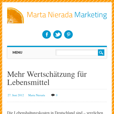
Main menu
Skip
MENU
to
content
Mehr Wertschätzung für
Lebensmittel
27. Juni 2012
Marta Nierada
0
Die Lebenshaltungskosten in Deutschland sind – verglichen