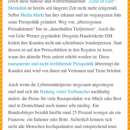
Doch diese ruinöse und wertvermindernde
„Geiz ist Geil“-
Mentalität
ist bereits seit längerer Zeit nicht mehr zeitgemäß.
Selbst
Media Markt
hat dies erkannt und im vergangenen Jahr
seine Preispolitik geändert. Weg von „überzogenen
Preisaktionen“ hin zu „dauerhaften Tiefpreisen“. Auch die
von Götz Werner gegründete Drogerie-Handelskette DM
ködert ihre Kunden nicht mit scheinbaren Sonderpreisen. Statt
dessen ist auf den Preisschildern in den Regalen zu lesen,
wann der aktuelle Preis zuletzt erhöht worden ist. Diese
transparente und nicht irreführende Preispolitik
überzeugt die
Kunden und wird von ihnen mit Vertrauen und Treue belohnt.
Auch wenn die Lebensmittelpreise insgesamt angestiegen
sind und sich die
Haltung vieler Verbraucher
nachhaltig
ändert: die Preise für viele Basisprodukte wie Milch oder Brot
sind in Deutschland noch immer sehr niedrig. Ein
Bundesbürger bezahlt hierfür rund 25 Prozent weniger als ein
Franzose, ein Italiener oder Brite. Sicherlich können sich
nicht alle Menschen hochqualitative und entsprechend teure