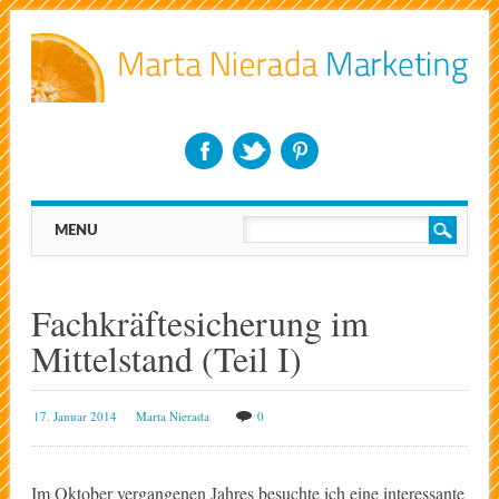
Main menu
Skip
MENU
to
content
Fachkräftesicherung im
Mittelstand (Teil I)
17. Januar 2014
Marta Nierada
0
Im Oktober vergangenen Jahres besuchte ich eine interessante