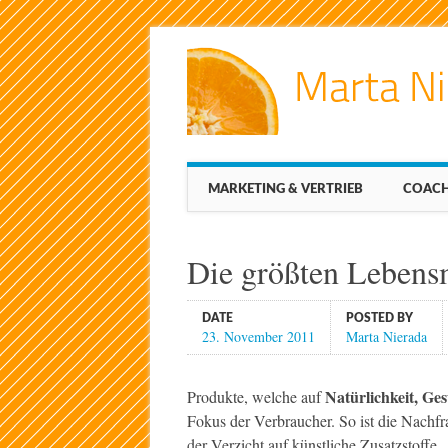
Main menu
Skip
MARKETING & VERTRIEB
COACH
to
content
Die größten Lebensm
DATE
POSTED BY
23. November 2011
Marta Nierada
Natürlichkeit, Ge
Produkte, welche auf
Fokus der Verbraucher. So ist die Nachfr
der Verzicht auf künstliche Zusatzstoffe.