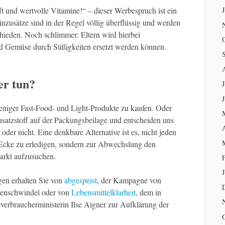
t und wertvolle Vitamine!“ – dieser Werbespruch ist ein
nzusätze sind in der Regel völlig überflüssig und werden
ieden. Noch schlimmer: Eltern wird hierbei
und Gemüse durch Süßigkeiten ersetzt werden können.
er tun?
J
eniger Fast-Food- und Light-Produkte zu kaufen. Oder
usatzstoff auf der Packungsbeilage und entscheiden uns
der nicht. Eine denkbare Alternative ist es, nicht jeden
Ecke zu erledigen, sondern zur Abwechslung den
arkt aufzusuchen.
ügen erhalten Sie von
abgespeist
, der Kampagne von
tenschwindel oder von
Lebensmittelklarheit
, dem in
sverbraucherministerin Ilse Aigner zur Aufklärung der