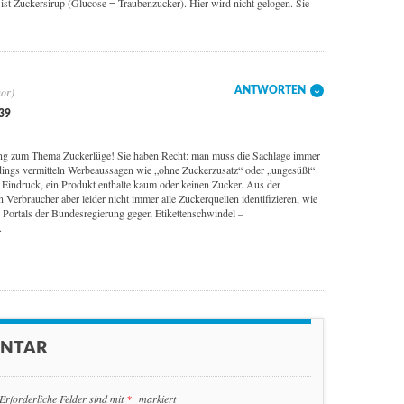
ist Zuckersirup (Glucose = Traubenzucker). Hier wird nicht gelogen. Sie
ANTWORTEN
39
ung zum Thema Zuckerlüge! Sie haben Recht: man muss die Sachlage immer
erdings vermitteln Werbeaussagen wie „ohne Zuckerzusatz“ oder „ungesüßt“
n Eindruck, ein Produkt enthalte kaum oder keinen Zucker. Aus der
en Verbraucher aber leider nicht immer alle Zuckerquellen identifizieren, wie
en Portals der Bundesregierung gegen Etikettenschwindel –
.
ENTAR
Erforderliche Felder sind mit
*
markiert