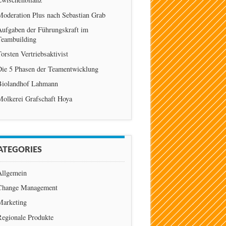
Moderation Plus nach Sebastian Grab
Aufgaben der Führungskraft im
Teambuilding
orsten Vertriebsaktivist
Die 5 Phasen der Teamentwicklung
Biolandhof Lahmann
Molkerei Grafschaft Hoya
ATEGORIES
Allgemein
Change Management
Marketing
Regionale Produkte