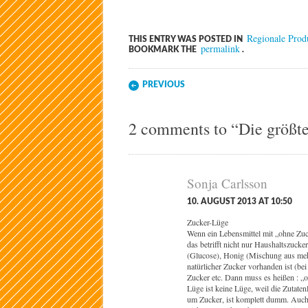
Regionale Prod
THIS ENTRY WAS POSTED IN
permalink
BOOKMARK THE
.
Post navigation
PREVIOUS
2 comments to “Die größt
Sonja Carlsson
10. AUGUST 2013 AT 10:50
Zucker-Lüge
Wenn ein Lebensmittel mit „ohne Zuck
das betrifft nicht nur Haushaltszuck
(Glucose), Honig (Mischung aus mehr
natürlicher Zucker vorhanden ist (be
Zucker etc. Dann muss es heißen : „
Lüge ist keine Lüge, weil die Zutate
um Zucker, ist komplett dumm. Auch R