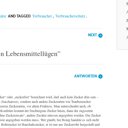
ukte
Verbraucher
Verbraucherschutz
AND TAGGED
,
.
J
NEXT
en Lebensmittellügen”
ANTWORTEN
er“ oder „zuckerfrei“ bezeichnet wird, darf auch kein Zucker drin sein –
er (Saccharose), sondern auch andere Zuckerarten wie Traubenzucker
eren Zuckerarten, vor allem Fruktose. Man unterscheidet auch, ob
i Konfitüre kommt der fruchteigene Zucker hinzu, dann der zugesetzte
ohne Zuckerzusatz“, andere Zusätze müssen angegeben werden. Die Zucker-
nliste angegeben werden muss. Wer glaubt, bei Honig handele es sich nicht
ohrzucker ist Haushaltszucker, er ist nur aus Zuckerrohr hergestellt und