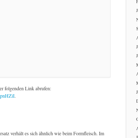
J
er folgenden Link abrufen:
2pnHZiI
.
atz verhält es sich ähnlich wie beim Formfleisch. Im
J