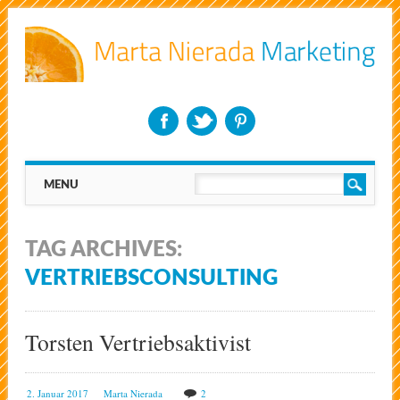
Main menu
Skip
MENU
to
content
TAG ARCHIVES:
VERTRIEBSCONSULTING
Torsten Vertriebsaktivist
2. Januar 2017
Marta Nierada
2